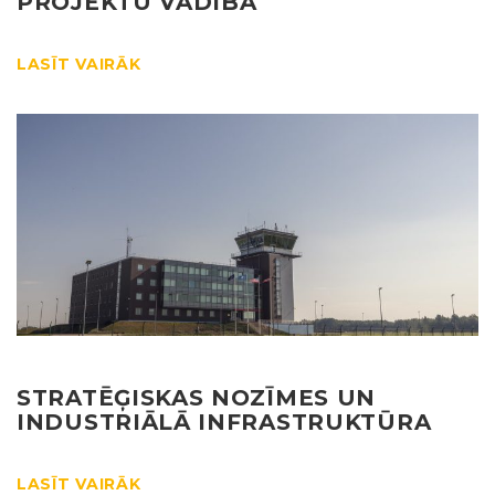
PROJEKTU VADĪBA
LASĪT VAIRĀK
STRATĒĢISKAS NOZĪMES UN
INDUSTRIĀLĀ INFRASTRUKTŪRA
LASĪT VAIRĀK