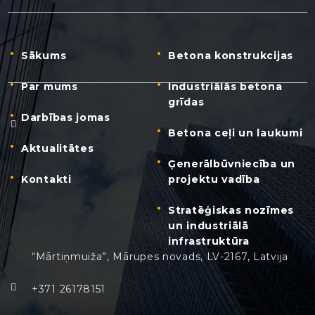
Sākums
Betona konstrukcijas
Par mums
Industriālās betona
grīdas
Darbības jomas
Betona ceļi un laukumi
Aktualitātes
Ģenerālbūvniecība un
Kontakti
projektu vadība
Stratēģiskas nozīmes
un industriālā
infrastruktūra
“Mārtiņmuiža”, Mārupes novads, LV-2167, Latvija
+371 26178151