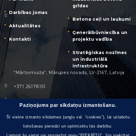
grīdas
Darbības jomas
Betona ceļi un laukumi
Aktualitātes
Ģenerālbūvniecība un
Kontakti
projektu vadība
Stratēģiskas nozīmes
un industriālā
infrastruktūra
“Mārtiņmuiža”, Mārupes novads, LV-2167, Latvija
+371 26178151
info@safegroup.lv
Paziņojums par sīkdatņu izmantošanu.
Pirmdiena - Piektdiena:
8:30 – 17:30
Šī vietne izmanto sīkdatnes (angļu val. “cookies”), lai uzlabotu
lietošanas pieredzi un optimizētu tās darbību.
Brīvdienas, svētku dienas:
slēgts
Lietojot šo vietni vai nospiežot pogu “PIEKRĪTU”, Jūs piekrītat