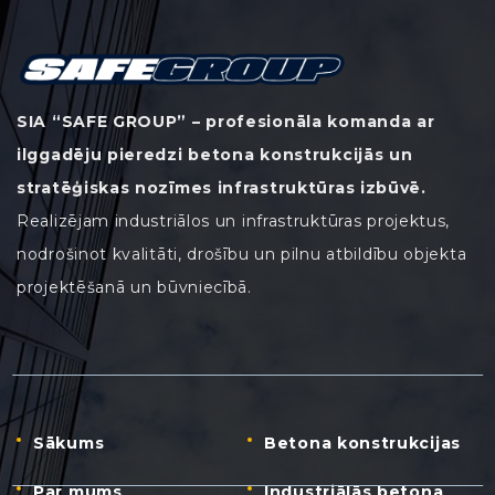
SIA “SAFE GROUP” – profesionāla komanda ar
ilggadēju pieredzi betona konstrukcijās un
stratēģiskas nozīmes infrastruktūras izbūvē.
Realizējam industriālos un infrastruktūras projektus,
nodrošinot kvalitāti, drošību un pilnu atbildību objekta
projektēšanā un būvniecībā.
Sākums
Betona konstrukcijas
Par mums
Industriālās betona