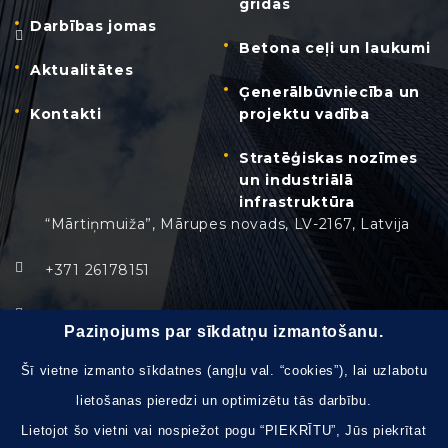
grīdas
Darbības jomas
Betona ceļi un laukumi
Aktualitātes
Ģenerālbūvniecība un
Kontakti
projektu vadība
Stratēģiskas nozīmes
un industriālā
infrastruktūra
“Mārtiņmuiža”, Mārupes novads, LV-2167, Latvija
+371 26178151
info@safegroup.lv
Paziņojums par sīkdatņu izmantošanu.
Pirmdiena - Piektdiena:
8:30 – 17:30
Šī vietne izmanto sīkdatnes (angļu val. “cookies”), lai uzlabotu
lietošanas pieredzi un optimizētu tās darbību.
Brīvdienas, svētku dienas:
slēgts
Lietojot šo vietni vai nospiežot pogu “PIEKRĪTU”, Jūs piekrītat