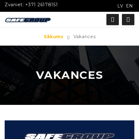
Zvaniet:
+371 26178151
LV
EN
Sākums
Vakances
VAKANCES