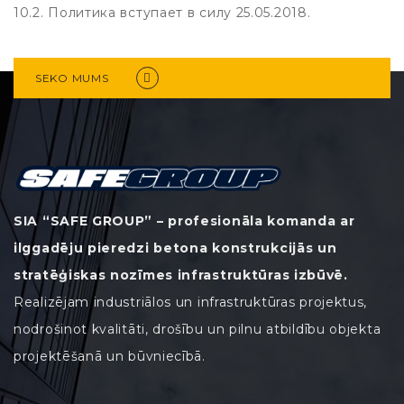
10.2. Политика вступает в силу 25.05.2018.
SEKO MUMS
SIA “SAFE GROUP” – profesionāla komanda ar
ilggadēju pieredzi betona konstrukcijās un
stratēģiskas nozīmes infrastruktūras izbūvē.
Realizējam industriālos un infrastruktūras projektus,
nodrošinot kvalitāti, drošību un pilnu atbildību objekta
projektēšanā un būvniecībā.