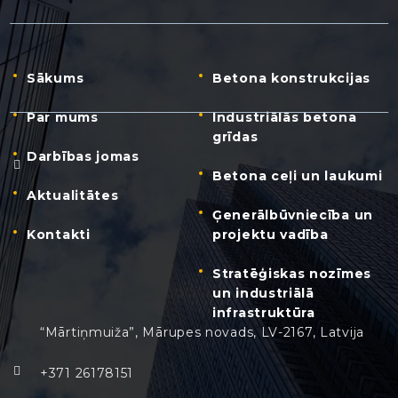
Sākums
Betona konstrukcijas
Par mums
Industriālās betona
grīdas
Darbības jomas
Betona ceļi un laukumi
Aktualitātes
Ģenerālbūvniecība un
Kontakti
projektu vadība
Stratēģiskas nozīmes
un industriālā
infrastruktūra
“Mārtiņmuiža”, Mārupes novads, LV-2167, Latvija
+371 26178151