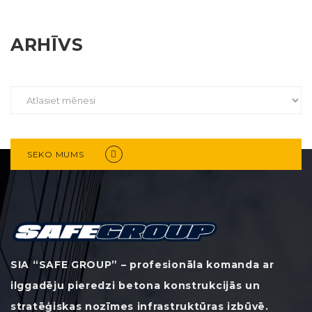
ARHĪVS
SEKO MUMS
SIA “SAFE GROUP” – profesionāla komanda ar
ilggadēju pieredzi betona konstrukcijās un
stratēģiskas nozīmes infrastruktūras izbūvē.