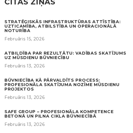
CITAS ZIŅAS
STRATĒĢISKĀS INFRASTRUKTŪRAS ATTĪSTĪBA:
UZTICAMĪBA, ATBILSTĪBA UN OPERACIONĀLĀ
NOTURĪBA
Februāris 15, 2026
ATBILDĪBA PAR REZULTĀTU: VADĪBAS SKATĪJUMS
UZ MŪSDIENU BŪVNIECĪBU
Februāris 13, 2026
BŪVNIECĪBA KĀ PĀRVALDĪTS PROCESS:
PROFESIONĀLA SKATĪJUMA NOZĪME MŪSDIENU
PROJEKTOS
Februāris 13, 2026
SAFE GROUP – PROFESIONĀLA KOMPETENCE
BETONĀ UN PILNA CIKLA BŪVNIECĪBĀ
Februāris 13, 2026