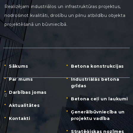
Realizējam industriālos un infrastruktūras projektus,
nodrošinot kvalitāti, drošību un pilnu atbildību objekta
projektēšanā un būvniecībā.
Sākums
Betona konstrukcijas
Par mums
Industriālās betona
grīdas
Darbības jomas
Betona ceļi un laukumi
Aktualitātes
Ģenerālbūvniecība un
Kontakti
projektu vadība
Stratēģiskas nozīmes