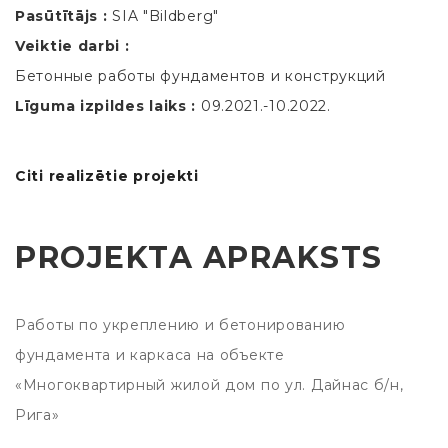
Pasūtītājs :
SIA "Bildberg"
Veiktie darbi :
Бетонные работы фундаментов и конструкций
Līguma izpildes laiks :
09.2021.-10.2022.
Citi realizētie projekti
PROJEKTA APRAKSTS
Работы по укреплению и бетонированию
фундамента и каркаса на объекте
«Многоквартирный жилой дом по ул. Дайнас б/н,
Рига»