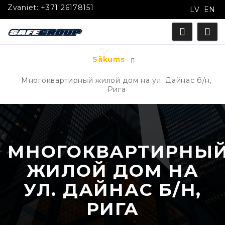
Zvaniet:
+371 26178151
LV
EN
Sākums
Многоквартирный жилой дом на ул. Дайнас б/н,
Рига
МНОГОКВАРТИРНЫ
ЖИЛОЙ ДОМ НА
УЛ. ДАЙНАС Б/Н,
РИГА