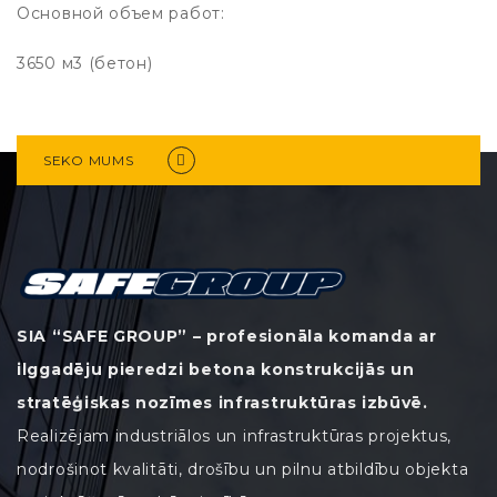
Основной объем работ:
3650 м3 (бетон)
SEKO MUMS
SIA “SAFE GROUP” – profesionāla komanda ar
ilggadēju pieredzi betona konstrukcijās un
stratēģiskas nozīmes infrastruktūras izbūvē.
Realizējam industriālos un infrastruktūras projektus,
nodrošinot kvalitāti, drošību un pilnu atbildību objekta