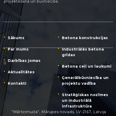
projektēšanā un būvniecībā.
Sākums
Betona konstrukcijas
Par mums
Industriālās betona
grīdas
Darbības jomas
Betona ceļi un laukumi
Aktualitātes
Ģenerālbūvniecība un
Kontakti
projektu vadība
Stratēģiskas nozīmes
un industriālā
infrastruktūra
“Mārtiņmuiža”, Mārupes novads, LV-2167, Latvija