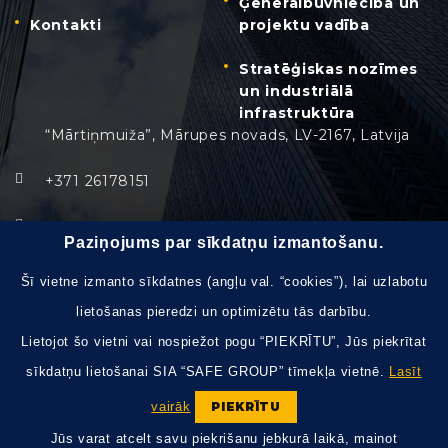
Ģenerālbūvniecība un
Kontakti
projektu vadība
Stratēģiskas nozīmes
un industriālā
infrastruktūra
“Mārtiņmuiža”, Mārupes novads, LV-2167, Latvija
+371 26178151
info@safegroup.lv
Paziņojums par sīkdatņu izmantošanu.
Pirmdiena - Piektdiena:
8:30 – 17:30
Šī vietne izmanto sīkdatnes (angļu val. “cookies”), lai uzlabotu
lietošanas pieredzi un optimizētu tās darbību.
Brīvdienas, svētku dienas:
slēgts
Lietojot šo vietni vai nospiežot pogu “PIEKRĪTU”, Jūs piekrītat
sīkdatņu lietošanai SIA “SAFE GROUP” tīmekļa vietnē.
Lasīt
vairāk
PIEKRĪTU
Jūs varat atcelt savu piekrišanu jebkurā laikā, mainot
© 2026 SAFE GROUP SIA Visas tiesības