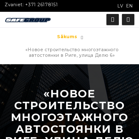
Zvaniet:
+371 26178151
LV
EN
Sākums
«Новое строительство многоэтажного
автостоянки в Риге, улица Делю 6»
«НОВОЕ
СТРОИТЕЛЬСТВО
МНОГОЭТАЖНОГО
АВТОСТОЯНКИ В