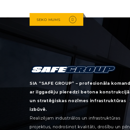
SEKO MUMS
SIA “SAFE GROUP” – profesionāla koman
ar ilggadēju pieredzi betona konstrukcijā
un stratēģiskas nozīmes infrastruktūras
izbūvē.
Realizējam industriālos un infrastruktūras
projektus, nodrošinot kvalitāti, drošību un pil