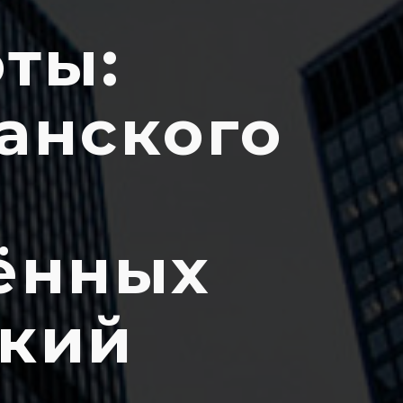
ты:
анского
ённых
ский