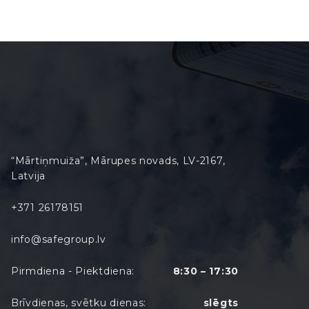
“Mārtiņmuiža”, Mārupes novads, LV-2167,
Latvija
+371 26178151
info@safegroup.lv
Pirmdiena - Piektdiena:
8:30 – 17:30
Brīvdienas, svētku dienas:
slēgts