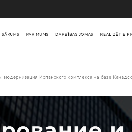
SĀKUMS
PAR MUMS
DARBĪBAS JOMAS
REALIZĒTIE P
: модернизация Испанского комплекса на базе Канадск
рование и