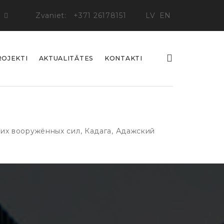
Zvaniet:
+371 26178151
LV
EN
ROJEKTI
AKTUALITĀTES
KONTAKTI
их вооружённых сил, Кадага, Адажский