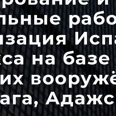
льные рабо
зация Исп
са на базе
их вооруж
дага, Адаж