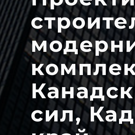
строите
модерни
комплек
Канадск
сил, Ка