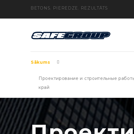
BETONS. PIEREDZE. REZULTĀTS
Sākums
Проектирование и строительные работы
край
Проекти