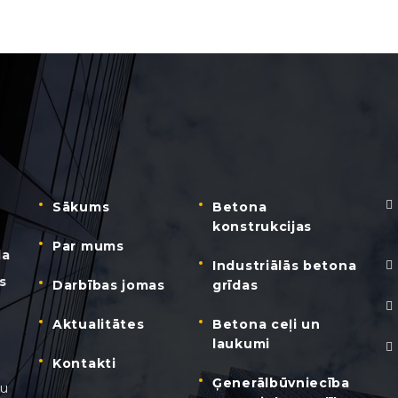
Sākums
Betona
konstrukcijas
Par mums
da
Industriālās betona
s
Darbības jomas
grīdas
Aktualitātes
Betona ceļi un
laukumi
Kontakti
Ģenerālbūvniecība
nu