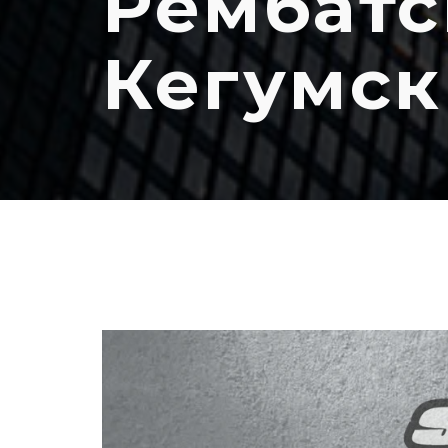
Рембатс
Кегумск