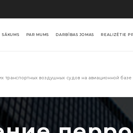
SĀKUMS
PAR MUMS
DARBĪBAS JOMAS
REALIZĒTIE P
х транспортных воздушных судов на авиационной базе
ние перро