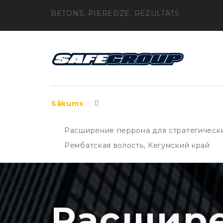
BETONS. PIEREDZE. REZULTĀTS
Sākums
Расширение перрона для стратегически
Рембатская волость, Кегумский край
Расшире