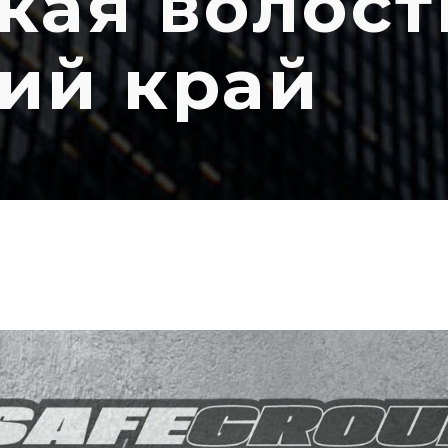
кая волост
ий край