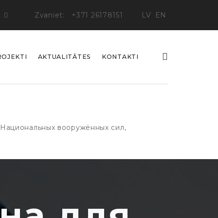
Zvaniet:
+371 26178151
LV
EN
ROJEKTI
AKTUALITĀTES
KONTAKTI
 Национальных вооружённых сил,
на для