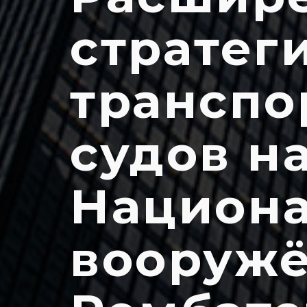
стратег
транспо
судов н
Национ
вооружё