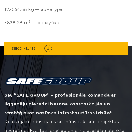
172054.68 kg — арматура;
2
3828.28 m
— опалубка.
SEKO MUMS
SIA “SAFE GROUP” – profesionāla komanda ar
ilggadēju pieredzi betona konstrukcijās un
stratēģiskas nozīmes infrastruktūras izbūvē.
Realizējam industriālos un infrastruktūras projektus,
nodrošinot kvalitāti, drošību un pilnu atbildību objekta