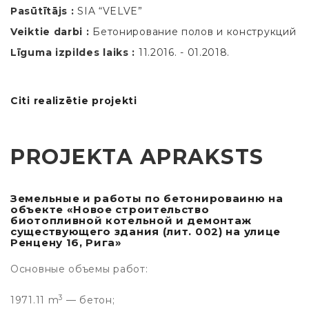
Pasūtītājs :
SIA “VELVE”
Veiktie darbi :
Бетонирование полов и конструкций
Līguma izpildes laiks :
11.2016. - 01.2018.
Citi realizētie projekti
PROJEKTA APRAKSTS
Земельные и работы по бетонироваиню на
объекте «Новое строительство
биотопливной котельной и демонтаж
существующего здания (лит. 002) на улице
Ренцену 16, Рига»
Основные объемы работ:
3
1971.11 m
— бетон;