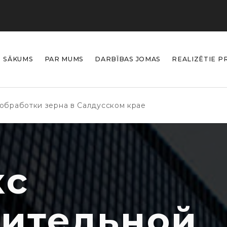
SĀKUMS
PAR MUMS
DARBĪBAS JOMAS
REALIZĒTIE P
обработки зерна в Салдусском крае
кс
ительной