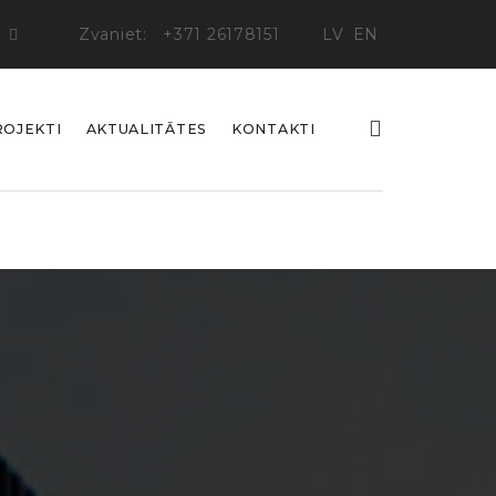
Zvaniet:
+371 26178151
LV
EN
ROJEKTI
AKTUALITĀTES
KONTAKTI