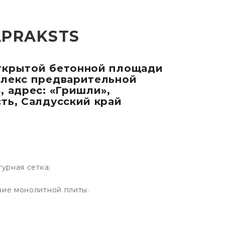
APRAKSTS
ткрытой бетонной площади
плекс предварительной
, адрес: «Гришли»,
ть, Салдусский край
урная сетка;
ие монолитной плиты.