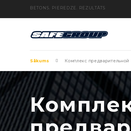
BETONS. PIEREDZE. REZULTĀTS
Sākums
Комплекс предварительной 
Компле
предвар