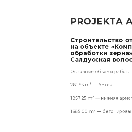
PROJEKTA 
Строительство о
на объекте «Ком
обработки зерна»
Салдусская волос
Основные объемы работ:
3
281.55 m
— бетон;
2
1857.25 m
— нижняя армат
2
1685.00 m
— бетонирован