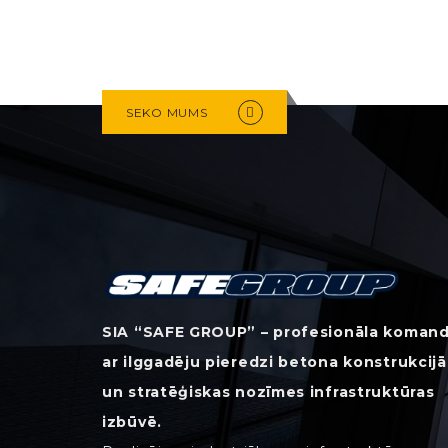
SEKO MUMS
SIA “SAFE GROUP” – profesionāla koman
ar ilggadēju pieredzi betona konstrukcijā
un stratēģiskas nozīmes infrastruktūras
izbūvē.