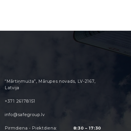
“Mārtiņmuiža”, Mārupes novads, LV-2167,
Latvija
+371 26178151
info@safegroup.lv
Pirmdiena - Piektdiena:
8:30 – 17:30