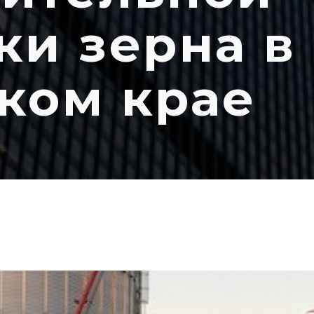
ки зерна в
ком крае