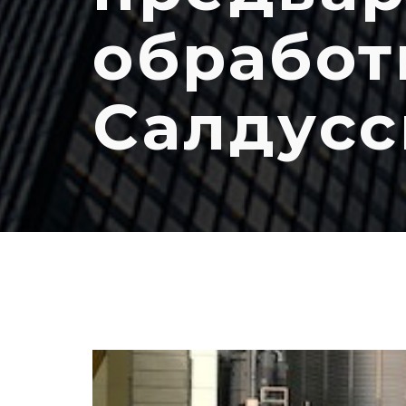
обработ
Салдусс