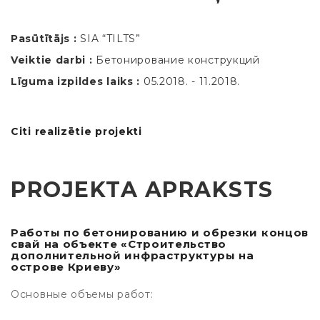
Pasūtītājs :
SIA “TILTS”
Veiktie darbi :
Бетонирование конструкций
Līguma izpildes laiks :
05.2018. - 11.2018.
Citi realizētie projekti
PROJEKTA APRAKSTS
Работы по бетонированию и обрезки концов
свай на объекте «Строительство
дополнительной инфраструктуры на
острове Криеву»
Основные объемы работ: