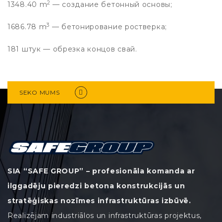
2
1348.40 m
— создание бетонный основы;
3
1686.78 m
— бетонирование ростверка;
181 штук — обрезка концов свай.
SEKO MUMS
SIA “SAFE GROUP” – profesionāla komanda ar
ilggadēju pieredzi betona konstrukcijās un
stratēģiskas nozīmes infrastruktūras izbūvē.
Realizējam industriālos un infrastruktūras projektus,