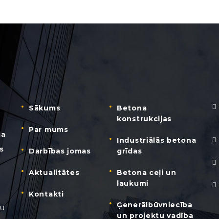
Sākums
Betona
konstrukcijas
Par mums
da
Industriālās betona
s
Darbības jomas
grīdas
Aktualitātes
Betona ceļi un
laukumi
Kontakti
Ģenerālbūvniecība
nu
un projektu vadība