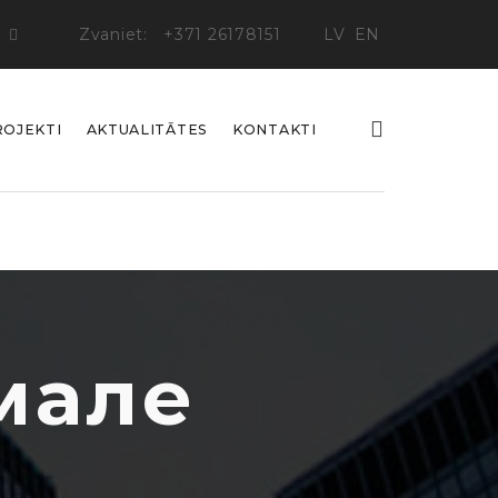
Zvaniet:
+371 26178151
LV
EN
ROJEKTI
AKTUALITĀTES
KONTAKTI
мале