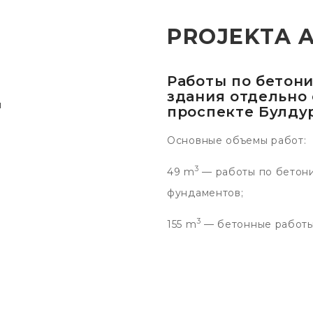
PROJEKTA 
Работы по бетон
здания отдельно
й
проспекте Булду
Основные объемы работ:
3
49 m
— работы по бетони
фундаментов;
3
155 m
— бетонные работы 