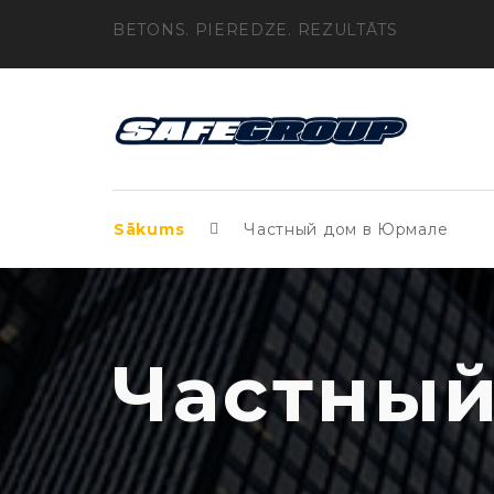
BETONS. PIEREDZE. REZULTĀTS
Sākums
Частный дом в Юрмале
Частный