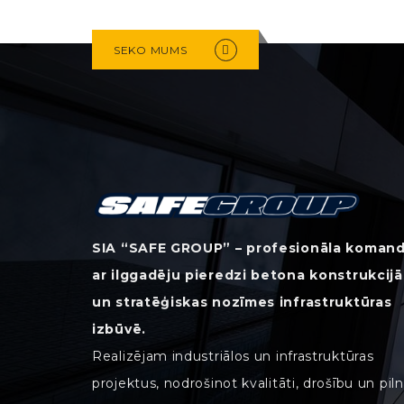
SEKO MUMS
SIA “SAFE GROUP” – profesionāla koman
ar ilggadēju pieredzi betona konstrukcijā
un stratēģiskas nozīmes infrastruktūras
izbūvē.
Realizējam industriālos un infrastruktūras
projektus, nodrošinot kvalitāti, drošību un pil