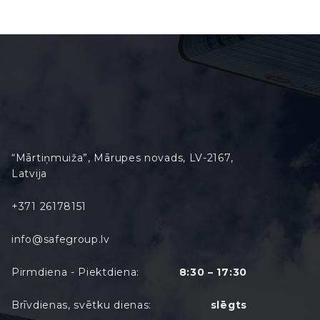
“Mārtiņmuiža”, Mārupes novads, LV-2167,
Latvija
+371 26178151
info@safegroup.lv
Pirmdiena - Piektdiena:
8:30 – 17:30
Brīvdienas, svētku dienas:
slēgts