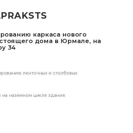
APRAKSTS
ированию каркаса нового
 стоящего дома в Юрмале, на
ру 34
рованию ленточных и столбовых
на наземном цикле здания.