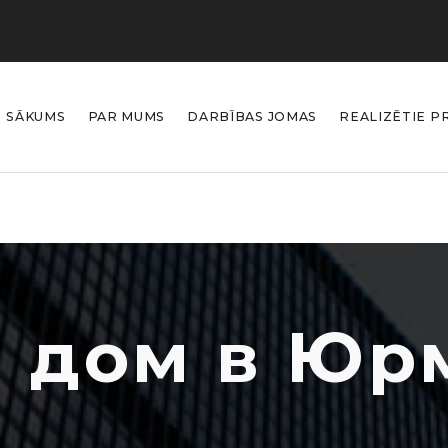
SĀKUMS
PAR MUMS
DARBĪBAS JOMAS
REALIZĒTIE P
 дом в Юр