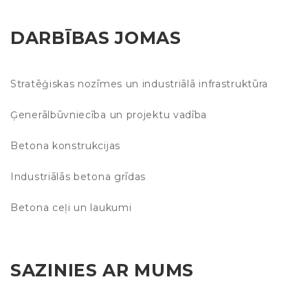
DARBĪBAS JOMAS
Stratēģiskas nozīmes un industriālā infrastruktūra
Ģenerālbūvniecība un projektu vadība
Betona konstrukcijas
Industriālās betona grīdas
Betona ceļi un laukumi
SAZINIES AR MUMS