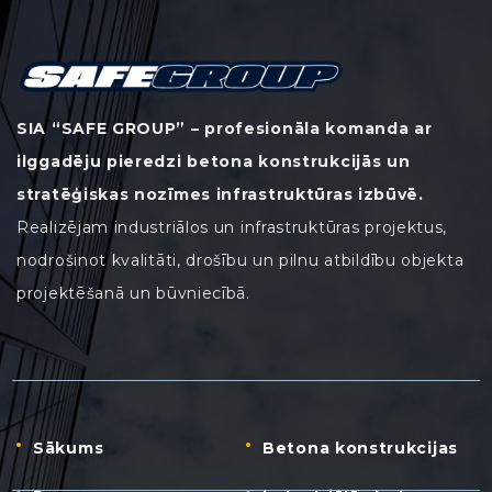
SIA “SAFE GROUP” – profesionāla komanda ar
ilggadēju pieredzi betona konstrukcijās un
stratēģiskas nozīmes infrastruktūras izbūvē.
Realizējam industriālos un infrastruktūras projektus,
nodrošinot kvalitāti, drošību un pilnu atbildību objekta
projektēšanā un būvniecībā.
Sākums
Betona konstrukcijas