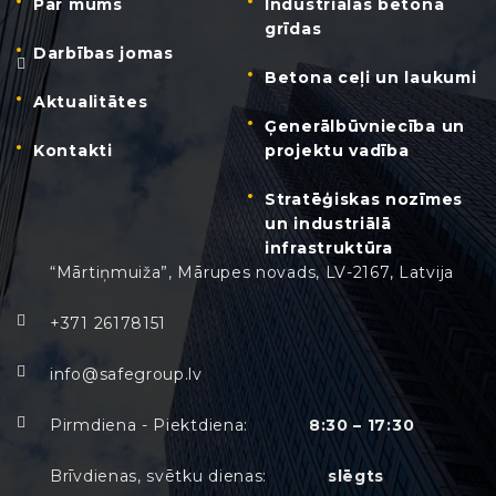
Par mums
Industriālās betona
grīdas
Darbības jomas
Betona ceļi un laukumi
Aktualitātes
Ģenerālbūvniecība un
Kontakti
projektu vadība
Stratēģiskas nozīmes
un industriālā
infrastruktūra
“Mārtiņmuiža”, Mārupes novads, LV-2167, Latvija
+371 26178151
info@safegroup.lv
Pirmdiena - Piektdiena:
8:30 – 17:30
Brīvdienas, svētku dienas:
slēgts