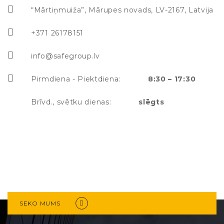
“Mārtiņmuiža”, Mārupes novads, LV-2167, Latvija
+371 26178151
info@safegroup.lv
Pirmdiena - Piektdiena:
8:30 – 17:30
Brīvd., svētku dienas:
slēgts
SEKO MUMS