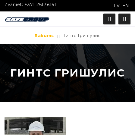
Zvaniet:
+371 26178151
LV
EN
Sākums
Гинтс Гришулис
ГИНТС ГРИШУЛИС