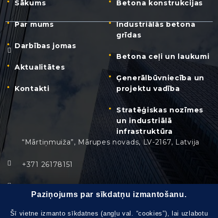
Sākums
Betona konstrukcijas
Par mums
Industriālās betona
grīdas
Darbības jomas
Betona ceļi un laukumi
Aktualitātes
Ģenerālbūvniecība un
Kontakti
projektu vadība
Stratēģiskas nozīmes
un industriālā
infrastruktūra
“Mārtiņmuiža”, Mārupes novads, LV-2167, Latvija
+371 26178151
info@safegroup.lv
Paziņojums par sīkdatņu izmantošanu.
Pirmdiena - Piektdiena:
8:30 – 17:30
Šī vietne izmanto sīkdatnes (angļu val. “cookies”), lai uzlabotu