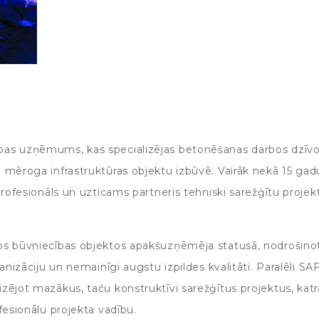
ības uzņēmums, kas specializējas betonēšanas darbos dzīv
 mēroga infrastruktūras objektu izbūvē. Vairāk nekā 15 gadu
profesionāls un uzticams partneris tehniski sarežģītu projek
os būvniecības objektos apakšuzņēmēja statusā, nodrošino
anizāciju un nemainīgi augstu izpildes kvalitāti. Paralēli SA
zējot mazākus, taču konstruktīvi sarežģītus projektus, kat
fesionālu projekta vadību.