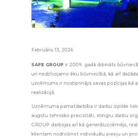
Februāris 13, 2026
SAFE GROUP
ir 2009. gadā dibināts būvniec
un nedzīvojamo ēku būvniecībā, kā arī dažāda
uzņēmums ir nostiprinājis savas pozīcijas kā 
realizācijā.
Uzņēmuma pamatdarbība ir darbu izpilde liel
augstu tehnisko precizitāti, stingru darbu org
GROUP darbojas arī kā ģenerāluzņēmējs, reali
klientam nodrošinot individuālu pieeju un pro