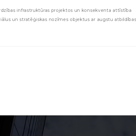
dzības infrastruktūras projektos un konsekventa attīstība
ālus un stratēģiskas nozīmes objektus ar augstu atbildība