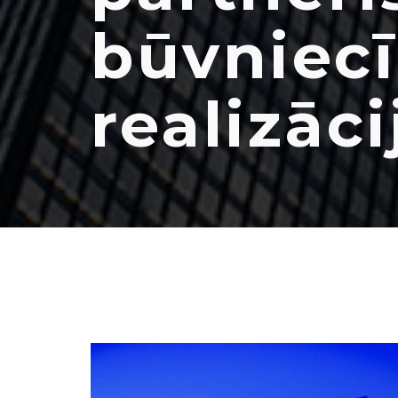
būvniecī
realizāci