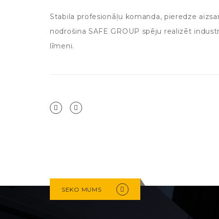
Stabila profesionāļu komanda, pieredze aizsar
nodrošina SAFE GROUP spēju realizēt industri
līmeni.
SEKO MUMS