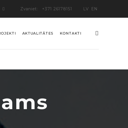
Zvaniet:
+371 26178151
LV
EN
ROJEKTI
AKTUALITĀTES
KONTAKTI
cams