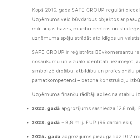
Kopš 2016. gada SAFE GROUP regulāri piedalās 
Uzņēmums veic būvdarbus objektos ar paaugst
militārajās bāzēs, mācību centros un stratēģi
uzņēmuma spēju strādāt atbildīgos un valstis
SAFE GROUP ir reģistrēts Būvkomersantu reģ
nosaukumu un vizuālo identitāti, iezīmējot
simbolizē drošību, atbildību un profesionāl
pamatkompetenci – betona konstrukciju izbū
Uzņēmuma finanšu rādītāji apliecina stabilu i
2022. gadā
apgrozījums sasniedza 12,6 milj. E
2023. gadā
– 8,8 milj. EUR (96 darbinieki);
2024. gadā
apgrozījums pieauga līdz 10,7 mil