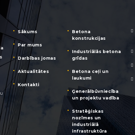
Sākums
Betona
konstrukcijas
Par mums
da
Industriālās betona
s
Darbības jomas
grīdas
Aktualitātes
Betona ceļi un
laukumi
Kontakti
Ģenerālbūvniecība
nu
un projektu vadība
Stratēģiskas
nozīmes un
industriālā
infrastruktūra