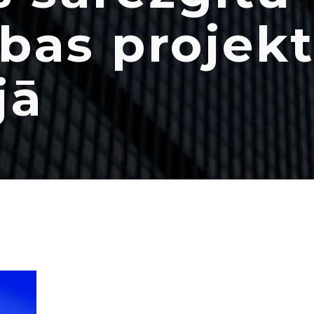
bas projek
jā