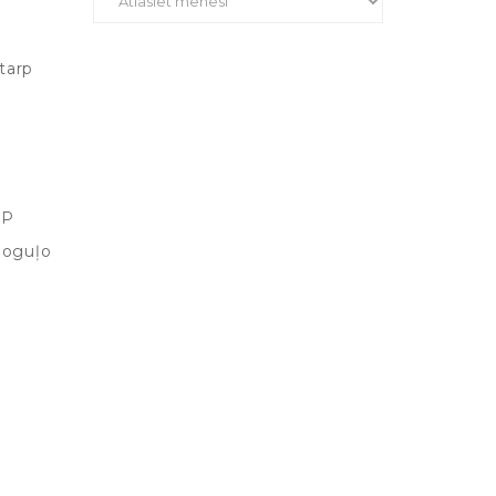
tarp
UP
poguļo