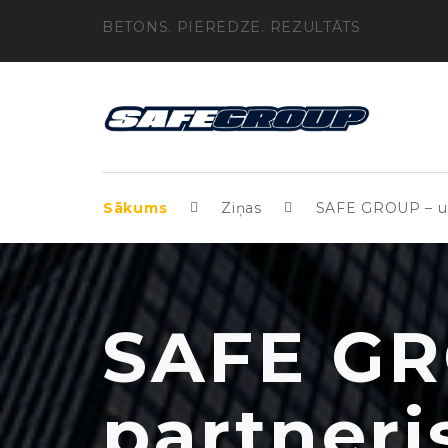
BETONS. PIEREDZE. REZULTĀTS
Sākums
Ziņas
SAFE GROUP – uzt
SAFE GR
partneri