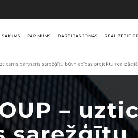
SĀKUMS
PAR MUMS
DARBĪBAS JOMAS
REALIZĒTIE P
icams partneris sarežģītu būvniecības projektu realizācijā
OUP – uzti
s sarežģītu