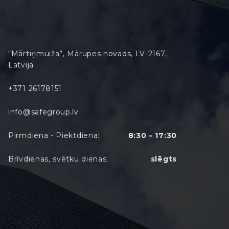
“Mārtiņmuiža”, Mārupes novads, LV-2167,
Latvija
+371 26178151
info@safegroup.lv
Pirmdiena - Piektdiena:
8:30 – 17:30
Brīvdienas, svētku dienas:
slēgts