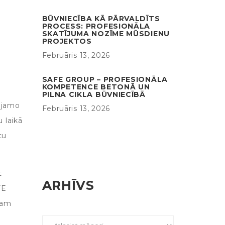
BŪVNIECĪBA KĀ PĀRVALDĪTS
PROCESS: PROFESIONĀLA
SKATĪJUMA NOZĪME MŪSDIENU
PROJEKTOS
Februāris 13, 2026
SAFE GROUP – PROFESIONĀLA
KOMPETENCE BETONĀ UN
PILNA CIKLA BŪVNIECĪBĀ
ojamo
Februāris 13, 2026
 laikā
tu
t
ARHĪVS
FE
ram