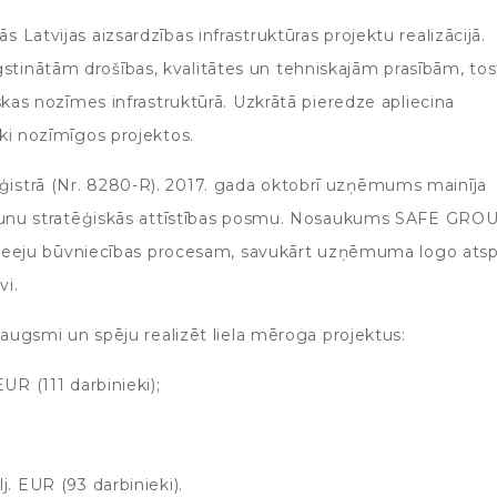
Latvijas aizsardzības infrastruktūras projektu realizācijā.
inātām drošības, kvalitātes un tehniskajām prasībām, tos
skas nozīmes infrastruktūrā. Uzkrātā pieredze apliecina
ki nozīmīgos projektos.
istrā (Nr. 8280-R). 2017. gada oktobrī uzņēmums mainīja
 jaunu stratēģiskās attīstības posmu. Nosaukums SAFE GRO
u pieeju būvniecības procesam, savukārt uzņēmuma logo ats
vi.
zaugsmi un spēju realizēt liela mēroga projektus:
UR (111 darbinieki);
j. EUR (93 darbinieki).