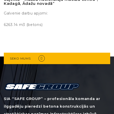
Kadagā, Ādažu novadā”
Galvenie darbu apjomi:
6263.14 m3 (betons)
SEKO MUMS
SIA “SAFE GROUP” – profesionāla komanda ar
ilggadēju pieredzi betona konstrukcijās un
stratēģiskas nozīmes infrastruktūras izbūvē.