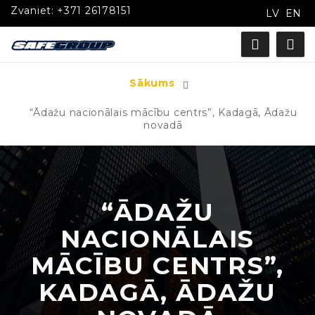
Zvaniet:
+371 26178151
LV
EN
Sākums
“Ādažu nacionālais mācību centrs”, Kadagā, Ādažu
novadā
“ĀDAŽU
NACIONĀLAIS
MĀCĪBU CENTRS”,
KADAGĀ, ĀDAŽU