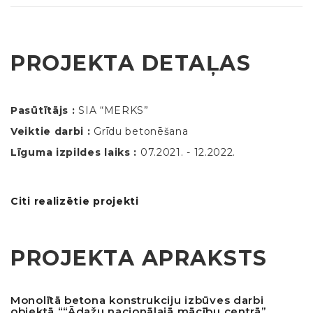
PROJEKTA DETAĻAS
Pasūtītājs :
SIA “MERKS”
Veiktie darbi :
Grīdu betonēšana
Līguma izpildes laiks :
07.2021. - 12.2022.
Citi realizētie projekti
PROJEKTA APRAKSTS
Monolītā betona konstrukciju izbūves darbi
objektā ““Ādažu nacionālajā mācību centrā”,