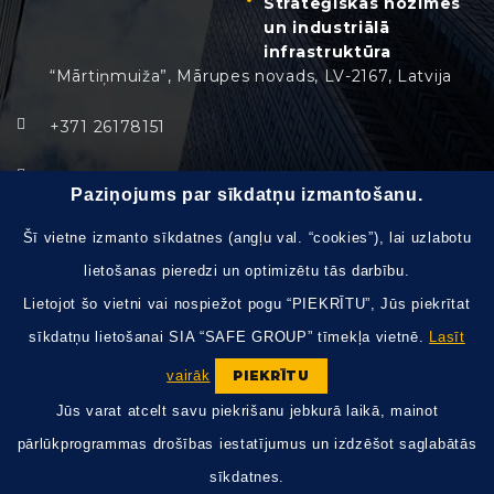
Stratēģiskas nozīmes
un industriālā
infrastruktūra
“Mārtiņmuiža”, Mārupes novads, LV-2167, Latvija
+371 26178151
info@safegroup.lv
Paziņojums par sīkdatņu izmantošanu.
Pirmdiena - Piektdiena:
8:30 – 17:30
Šī vietne izmanto sīkdatnes (angļu val. “cookies”), lai uzlabotu
lietošanas pieredzi un optimizētu tās darbību.
Brīvdienas, svētku dienas:
slēgts
Lietojot šo vietni vai nospiežot pogu “PIEKRĪTU”, Jūs piekrītat
sīkdatņu lietošanai SIA “SAFE GROUP” tīmekļa vietnē.
Lasīt
vairāk
PIEKRĪTU
Jūs varat atcelt savu piekrišanu jebkurā laikā, mainot
© 2026 SAFE GROUP SIA Visas tiesības
aizsargātas.
Mājas lapas izstrāde sadarbībā ar
pārlūkprogrammas drošības iestatījumus un izdzēšot saglabātās
webbuilding.lv
sīkdatnes.