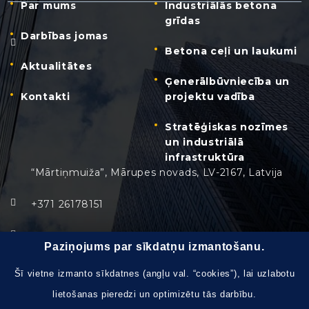
Par mums
Industriālās betona
grīdas
Darbības jomas
Betona ceļi un laukumi
Aktualitātes
Ģenerālbūvniecība un
Kontakti
projektu vadība
Stratēģiskas nozīmes
un industriālā
infrastruktūra
“Mārtiņmuiža”, Mārupes novads, LV-2167, Latvija
+371 26178151
info@safegroup.lv
Paziņojums par sīkdatņu izmantošanu.
Pirmdiena - Piektdiena:
8:30 – 17:30
Šī vietne izmanto sīkdatnes (angļu val. “cookies”), lai uzlabotu
lietošanas pieredzi un optimizētu tās darbību.
Brīvdienas, svētku dienas:
slēgts