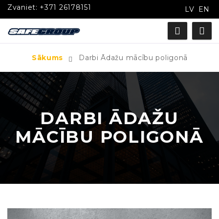
Zvaniet:
+371 26178151
LV
EN
Sākums
Darbi Ādažu mācību poligonā
DARBI ĀDAŽU
MĀCĪBU POLIGONĀ