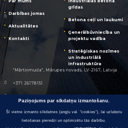
Par mums
Industriālās betona
grīdas
Darbības jomas
Betona ceļi un laukumi
Aktualitātes
Ģenerālbūvniecība un
Kontakti
projektu vadība
Stratēģiskas nozīmes
un industriālā
infrastruktūra
“Mārtiņmuiža”, Mārupes novads, LV-2167, Latvija
+371 26178151
info@safegroup.lv
Paziņojums par sīkdatņu izmantošanu.
Pirmdiena - Piektdiena:
8:30 – 17:30
Šī vietne izmanto sīkdatnes (angļu val. “cookies”), lai uzlabotu
lietošanas pieredzi un optimizētu tās darbību.
Brīvdienas, svētku dienas:
slēgts