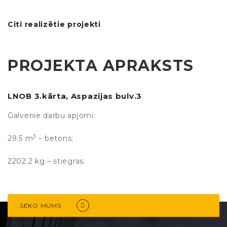
Citi realizētie projekti
PROJEKTA APRAKSTS
LNOB 3.kārta, Aspazijas bulv.3
Galvenie darbu apjomi:
3
29.5 m
– betons;
2202.2 kg – stiegras.
SEKO MUMS